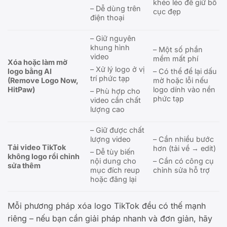
khéo léo để giữ bố
– Dễ dùng trên
cục đẹp
điện thoại
– Giữ nguyên
khung hình
– Một số phần
video
mềm mất phí
Xóa hoặc làm mờ
– Xử lý logo ở vị
logo bằng AI
– Có thể để lại dấu
trí phức tạp
(Remove Logo Now,
mờ hoặc lỗi nếu
HitPaw)
logo dính vào nền
– Phù hợp cho
phức tạp
video cần chất
lượng cao
– Giữ được chất
lượng video
– Cần nhiều bước
Tải video TikTok
hơn (tải về → edit)
– Dễ tùy biến
không logo rồi chỉnh
nội dung cho
– Cần có công cụ
sửa thêm
mục đích reup
chỉnh sửa hỗ trợ
hoặc đăng lại
Mỗi phương pháp xóa logo TikTok đều có thế mạnh
riêng – nếu bạn cần giải pháp nhanh và đơn giản, hãy