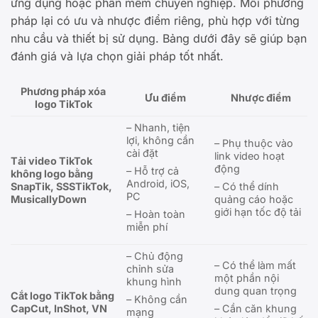
ứng dụng hoặc phần mềm chuyên nghiệp. Mỗi phương
pháp lại có ưu và nhược điểm riêng, phù hợp với từng
nhu cầu và thiết bị sử dụng. Bảng dưới đây sẽ giúp bạn
đánh giá và lựa chọn giải pháp tốt nhất.
Phương pháp xóa
Ưu điểm
Nhược điểm
logo TikTok
– Nhanh, tiện
lợi, không cần
– Phụ thuộc vào
cài đặt
link video hoạt
Tải video TikTok
động
– Hỗ trợ cả
không logo bằng
Android, iOS,
SnapTik, SSSTikTok,
– Có thể dính
PC
MusicallyDown
quảng cáo hoặc
giới hạn tốc độ tải
– Hoàn toàn
miễn phí
– Chủ động
– Có thể làm mất
chỉnh sửa
một phần nội
khung hình
dung quan trọng
Cắt logo TikTok bằng
– Không cần
CapCut, InShot, VN
– Cần căn khung
mạng