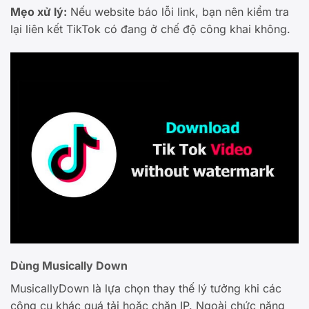
Mẹo xử lý:
Nếu website báo lỗi link, bạn nên kiểm tra
lại liên kết TikTok có đang ở chế độ công khai không.
Dùng Musically Down
MusicallyDown là lựa chọn thay thế lý tưởng khi các
công cụ khác quá tải hoặc chặn IP. Ngoài chức năng