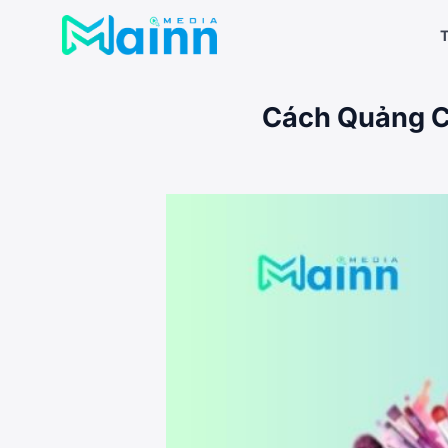
Bỏ
qua
T
nội
dung
Cách Quảng C