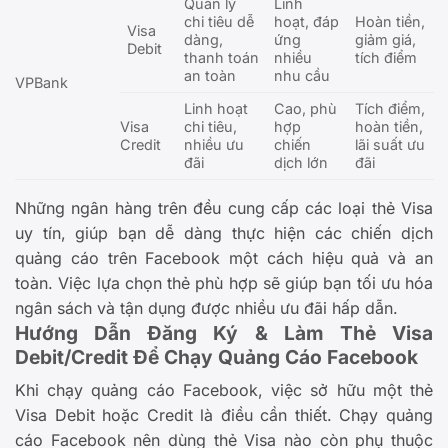
Quản lý
Linh
chi tiêu dễ
hoạt, đáp
Hoàn tiền,
Visa
dàng,
ứng
giảm giá,
Debit
thanh toán
nhiều
tích điểm
an toàn
nhu cầu
VPBank
Linh hoạt
Cao, phù
Tích điểm,
Visa
chi tiêu,
hợp
hoàn tiền,
Credit
nhiều ưu
chiến
lãi suất ưu
đãi
dịch lớn
đãi
Những ngân hàng trên đều cung cấp các loại thẻ Visa
uy tín, giúp bạn dễ dàng thực hiện các chiến dịch
quảng cáo trên Facebook một cách hiệu quả và an
toàn. Việc lựa chọn thẻ phù hợp sẽ giúp bạn tối ưu hóa
ngân sách và tận dụng được nhiều ưu đãi hấp dẫn.
Hướng Dẫn Đăng Ký & Làm Thẻ Visa
Debit/Credit Để Chạy Quảng Cáo Facebook
Khi chạy quảng cáo Facebook, việc sở hữu một thẻ
Visa Debit hoặc Credit là điều cần thiết. Chạy quảng
cáo Facebook nên dùng thẻ Visa nào còn phụ thuộc