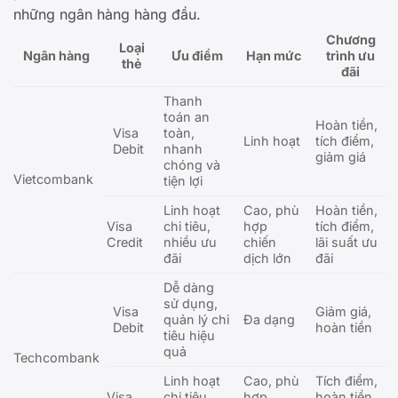
những ngân hàng hàng đầu.
Chương
Loại
Ngân hàng
Ưu điểm
Hạn mức
trình ưu
thẻ
đãi
Thanh
toán an
Hoàn tiền,
Visa
toàn,
Linh hoạt
tích điểm,
Debit
nhanh
giảm giá
chóng và
Vietcombank
tiện lợi
Linh hoạt
Cao, phù
Hoàn tiền,
Visa
chi tiêu,
hợp
tích điểm,
Credit
nhiều ưu
chiến
lãi suất ưu
đãi
dịch lớn
đãi
Dễ dàng
sử dụng,
Visa
Giảm giá,
quản lý chi
Đa dạng
Debit
hoàn tiền
tiêu hiệu
quả
Techcombank
Linh hoạt
Cao, phù
Tích điểm,
Visa
chi tiêu,
hợp
hoàn tiền,