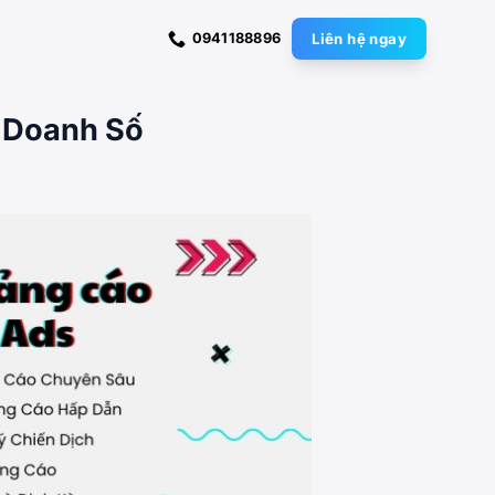
0941188896
Liên hệ ngay
 Doanh Số