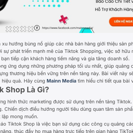
 xu hướng bùng nổ giúp các nhà bán hàng giới thiệu sản 
ới sự phát triển mạnh mẽ của Tiktok Shopping, việc sở hữu
để bạn tiếp cận khách hàng tiềm năng và gia tăng doanh số.
hong ứng dụng những phương pháp tối ưu nhất, giúp quảng c
ựng thương hiệu bền vững trên nền tảng này. Bài viết này 
 hiệu quả. Hãy cùng
Mainn Media
tìm hiểu chi tiết qua bài 
k Shop Là Gì?
ững hình thức marketing được sử dụng trên nền tảng Tiktok
g. Chiến dịch điều hướng người tiêu dùng quan tâm sản phẩ
ết lập mong muốn.
áo Tiktok Shop là việc bạn sử dụng các công cụ quảng cáo
năng, thúc đẩy họ mua hàng trực tiếp trên gian hàng TikTo