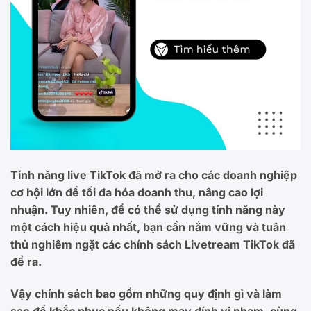
Tính năng live TikTok đã mở ra cho các doanh nghiệp
cơ hội lớn để tối đa hóa doanh thu, nâng cao lợi
nhuận. Tuy nhiên, để có thể sử dụng tính năng này
một cách hiệu quả nhất, bạn cần nắm vững và tuân
thủ nghiêm ngặt các chính sách Livetream TikTok đã
đề ra.
Vậy chính sách bao gồm những quy định gì và làm
sao để khắc phục nếu không may dính vi phạm, cùng