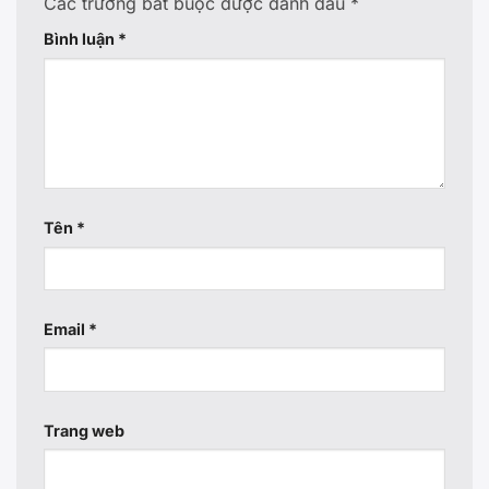
Các trường bắt buộc được đánh dấu
*
Bình luận
*
Tên
*
Email
*
Trang web