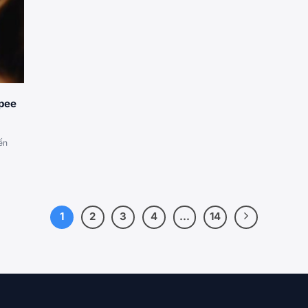
opee
iến
1
2
3
4
…
14