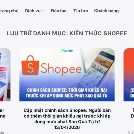
rang chủ
Dịch vụ
Đào tạo
Tin tức
Khách hàng
LƯU TRỮ DANH MỤC:
KIẾN THỨC SHOPEE
er
Cập nhật chính sách Shopee: Người bán
rne
có thêm thời gian khiếu nại trước khi áp
D
dụng mức phạt Sao Quả Tạ từ
13/04/2026
gia
Ngà