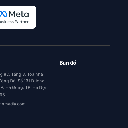
Bản đồ
g 8D, Tầng 8, Tòa nhà
Sông Đà, Số 131 Đường
 P. Hà Đông, TP. Hà Nội
896
nnmedia.com