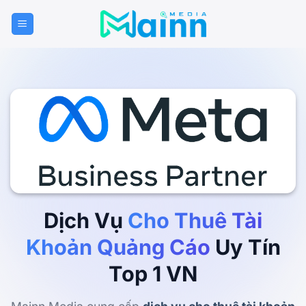
Bỏ
qua
nội
dung
Dịch Vụ
Cho Thuê Tài
Khoản Quảng Cáo
Uy Tín
Top 1 VN