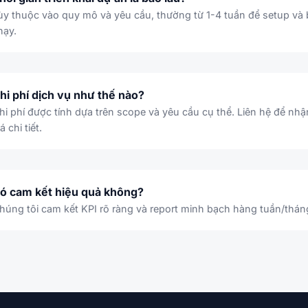
ùy thuộc vào quy mô và yêu cầu, thường từ 1-4 tuần để setup và 
hạy.
hi phí dịch vụ như thế nào?
hi phí được tính dựa trên scope và yêu cầu cụ thể. Liên hệ để nh
á chi tiết.
ó cam kết hiệu quả không?
húng tôi cam kết KPI rõ ràng và report minh bạch hàng tuần/thán