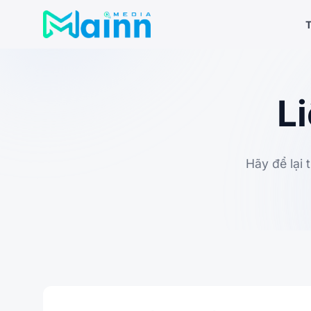
Bỏ
qua
T
nội
dung
L
Hãy để lại 