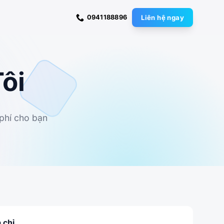
0941188896
Liên hệ ngay
ôi
 phí cho bạn
 chỉ