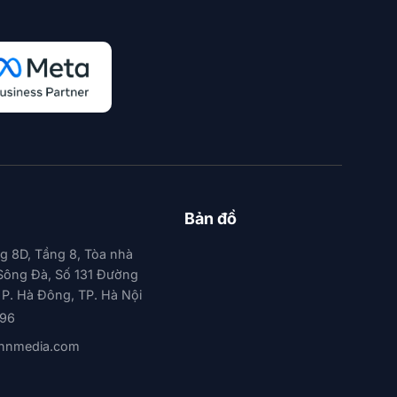
Bản đồ
g 8D, Tầng 8, Tòa nhà
Sông Đà, Số 131 Đường
 P. Hà Đông, TP. Hà Nội
896
nnmedia.com