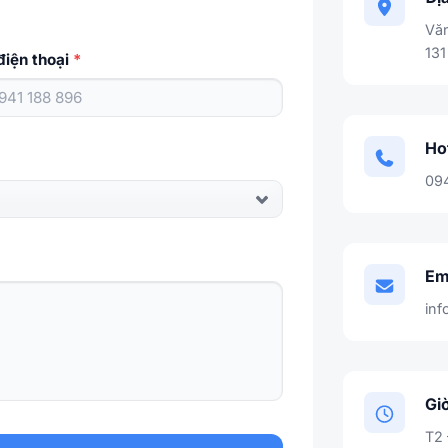
Văn
131
điện thoại
*
Ho
09
Em
in
Gi
T2 