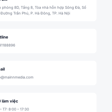
 phòng 8D, Tầng 8, Tòa nhà hỗn hợp Sông Đà, Số
 Đường Trần Phú, P. Hà Đông, TP. Hà Nội
tline
41188896
ail
fo@mainnmedia.com
ờ làm việc
– T7: 8:00 – 17:30