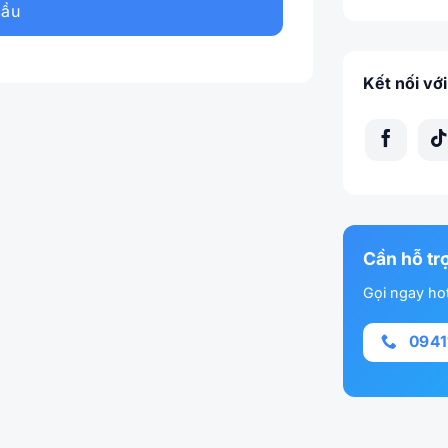
cầu
Kết nối với
Cần hỗ tr
Gọi ngay hot
094