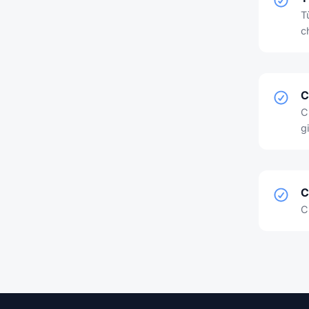
T
c
C
C
gi
C
C