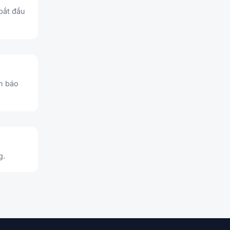
bắt đầu
ận báo
g.