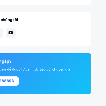
 chúng tôi
ợ gấp?
line để được tư vấn trực tiếp với chuyên gia
1188896