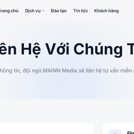
rang chủ
Dịch vụ
Đào tạo
Tin tức
Khách hàng
iên Hệ Với Chúng T
thông tin, đội ngũ MAINN Media sẽ liên hệ tư vấn miễn
Địa