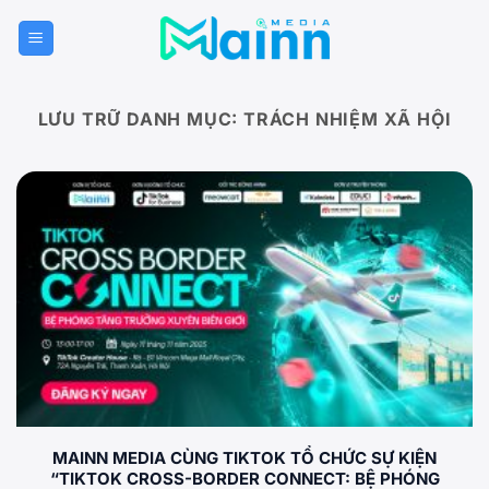
Bỏ
qua
nội
dung
LƯU TRỮ DANH MỤC:
TRÁCH NHIỆM XÃ HỘI
MAINN MEDIA CÙNG TIKTOK TỔ CHỨC SỰ KIỆN
“TIKTOK CROSS-BORDER CONNECT: BỆ PHÓNG