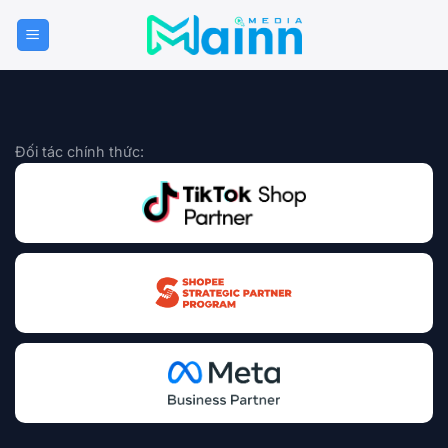
Bỏ
qua
nội
dung
Đối tác chính thức: