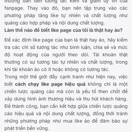
thường dẫn đến tương tác kém và giảm uy tín của
fanpage. Thay vào đó, bạn nên tập trung vào các
phương pháp tăng like tự nhiên và chất lượng như
quảng cáo hợp pháp và nội dung chất lượng.
Làm thế nào để biết like page của tôi là thật hay ảo?
Để xác định like page của bạn là thật hay ảo, hãy kiểm
tra các chỉ số tương tác như bình luận, chia sẻ và mức
độ hoạt động của người theo dõi. Tài khoản thật
thường có sự tương tác tự nhiên và chất lượng, trong
khi tài khoản ảo có ít hoặc không có tương tác.
Trong một thê giới đầy cạnh tranh như hiện nay, việc
biết
cách chạy like page hiệu quả
không chỉ là một
chiến lược quảng cáo mà còn là yếu tố then chốt để
xây dưng hình ảnh thương hiệu và thu hút khách hàng.
Để thành công, bạn cần kết hợp giữa chiến lược quảng
cáo hiệu quả và nội dung chất lượng, đồng thời tránh
những phương pháp như mua like ảo để đảm bảo sự
phát triển bền vững.