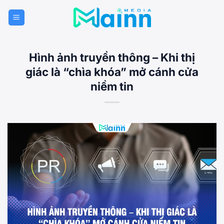
Bỏ
qua
nội
dung
Hình ảnh truyền thông – Khi thị
giác là “chìa khóa” mở cánh cửa
niềm tin