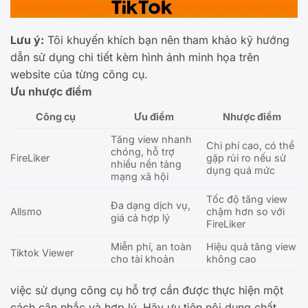
Lưu ý:
Tôi khuyến khích bạn nên tham khảo kỹ hướng
dẫn sử dụng chi tiết kèm hình ảnh minh họa trên
website của từng công cụ.
Ưu nhược điểm
Công cụ
Ưu điểm
Nhược điểm
Tăng view nhanh
Chi phí cao, có thể
chóng, hỗ trợ
FireLiker
gặp rủi ro nếu sử
nhiều nền tảng
dụng quá mức
mạng xã hội
Tốc độ tăng view
Đa dạng dịch vụ,
Allsmo
chậm hơn so với
giá cả hợp lý
FireLiker
Miễn phí, an toàn
Hiệu quả tăng view
Tiktok Viewer
cho tài khoản
không cao
việc sử dụng công cụ hỗ trợ cần được thực hiện một
cách cân nhắc và hợp lý. Hãy ưu tiên nội dung chất