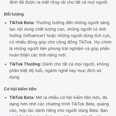
định đã được ra mắt rộng rãi cho tất cả mọi người.
Đối tượng
TikTok Beta:
Thường hướng đến những người sáng
tạo nội dung chất lượng cao, những người có ảnh
hưởng (influencer) hoặc những người dùng tích cực,
có nhiều đóng góp cho cộng đồng TikTok. Họ chính
là những người tiên phong trải nghiệm và góp phần
hoàn thiện các tính năng mới.
TikTok Thường:
Dành cho tất cả mọi người, không
phân biệt độ tuổi, ngành nghề hay mục đích sử
dụng.
Cơ hội kiếm tiền
TikTok Beta:
Mở ra nhiều cơ hội kiếm tiền hơn, đa
dạng hơn nhờ các chương trình TikTok Beta, quảng
cáo, hợp tác dành riêng cho người dùng Beta. Bạn