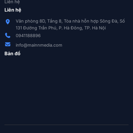
Liên hệ
Liên hệ
Văn phòng 8D, Tầng 8, Tòa nhà hỗn hợp Sông Đà, Số
131 Đường Trần Phú, P. Hà Đông, TP. Hà Nội
0941188896
info@mainnmedia.com
Bản đồ