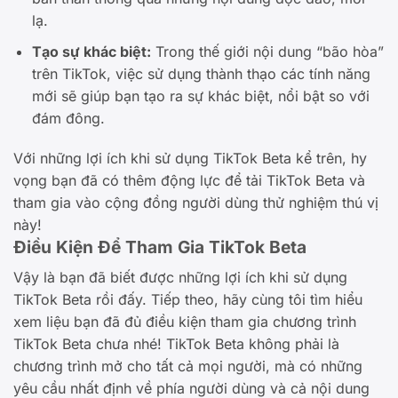
lạ.
Tạo sự khác biệt:
Trong thế giới nội dung “bão hòa”
trên TikTok, việc sử dụng thành thạo các tính năng
mới sẽ giúp bạn tạo ra sự khác biệt, nổi bật so với
đám đông.
Với những lợi ích khi sử dụng TikTok Beta kể trên, hy
vọng bạn đã có thêm động lực để tải TikTok Beta và
tham gia vào cộng đồng người dùng thử nghiệm thú vị
này!
Điều Kiện Để Tham Gia TikTok Beta
Vậy là bạn đã biết được những lợi ích khi sử dụng
TikTok Beta rồi đấy. Tiếp theo, hãy cùng tôi tìm hiểu
xem liệu bạn đã đủ điều kiện tham gia chương trình
TikTok Beta chưa nhé! TikTok Beta không phải là
chương trình mở cho tất cả mọi người, mà có những
yêu cầu nhất định về phía người dùng và cả nội dung