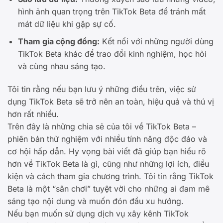
hình ảnh quan trọng trên TikTok Beta để tránh mất
mát dữ liệu khi gặp sự cố.
Tham gia cộng đồng:
Kết nối với những người dùng
TikTok Beta khác để trao đổi kinh nghiệm, học hỏi
và cùng nhau sáng tạo.
Tôi tin rằng nếu bạn lưu ý những điều trên, việc sử
dụng TikTok Beta sẽ trở nên an toàn, hiệu quả và thú vị
hơn rất nhiều.
Trên đây là những chia sẻ của tôi về TikTok Beta –
phiên bản thử nghiệm với nhiều tính năng độc đáo và
cơ hội hấp dẫn. Hy vọng bài viết đã giúp bạn hiểu rõ
hơn về TikTok Beta là gì, cũng như những lợi ích, điều
kiện và cách tham gia chương trình. Tôi tin rằng TikTok
Beta là một “sân chơi” tuyệt vời cho những ai đam mê
sáng tạo nội dung và muốn đón đầu xu hướng.
Nếu bạn muốn sử dụng dịch vụ xây kênh TikTok