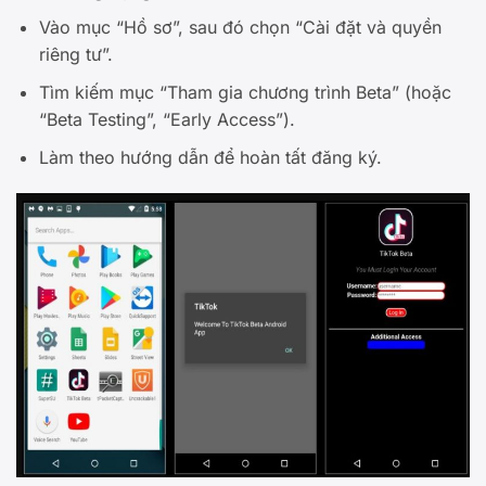
Vào mục “Hồ sơ”, sau đó chọn “Cài đặt và quyền
riêng tư”.
Tìm kiếm mục “Tham gia chương trình Beta” (hoặc
“Beta Testing”, “Early Access”).
Làm theo hướng dẫn để hoàn tất đăng ký.