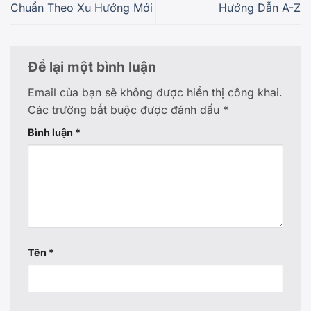
Chuẩn Theo Xu Hướng Mới
Hướng Dẫn A-Z
Để lại một bình luận
Email của bạn sẽ không được hiển thị công khai.
Các trường bắt buộc được đánh dấu
*
Bình luận
*
Tên
*