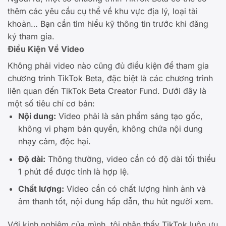
thêm các yêu cầu cụ thể về khu vực địa lý, loại tài
khoản… Bạn cần tìm hiểu kỹ thông tin trước khi đăng
ký tham gia.
Điều Kiện Về Video
Không phải video nào cũng đủ điều kiện để tham gia
chương trình TikTok Beta, đặc biệt là các chương trình
liên quan đến TikTok Beta Creator Fund. Dưới đây là
một số tiêu chí cơ bản:
Nội dung:
Video phải là sản phẩm sáng tạo gốc,
không vi phạm bản quyền, không chứa nội dung
nhạy cảm, độc hại.
Độ dài:
Thông thường, video cần có độ dài tối thiểu
1 phút để được tính là hợp lệ.
Chất lượng:
Video cần có chất lượng hình ảnh và
âm thanh tốt, nội dung hấp dẫn, thu hút người xem.
Với kinh nghiệm của mình, tôi nhận thấy TikTok luôn ưu