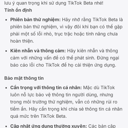
lưu ý quan trọng khi sử dụng TikTok Beta nhé!
Tính ổn định
Phiên bản thử nghiệm:
Hãy nhớ rằng TikTok Beta là
phiên bản thử nghiệm, vì vậy đôi khi bạn có thể gặp
phải một số lỗi nhỏ, trục trặc hoặc tính năng chưa
hoàn thiện.
Kiên nhẫn và thông cảm:
Hãy kiên nhẫn và thông
cảm với những vấn đề có thể phát sinh. Đừng ngại
báo cáo lỗi cho TikTok để họ cải thiện ứng dụng.
Bảo mật thông tin
Cẩn trọng với thông tin cá nhân:
Mặc dù TikTok
luôn nỗ lực bảo vệ thông tin người dùng, nhưng
trong môi trường thử nghiệm, vẫn có những rủi ro
tiềm ẩn. Hãy cẩn trọng khi chia sẻ thông tin cá nhân
quá mức trên TikTok Beta.
Cập nhật ứng dụng thường xuyên:
Các bản cập