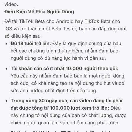
video.
Điều Kiện Về Phía Người Dùng
Để tải TikTok Beta cho Android hay TikTok Beta cho
iOS và trở thành một Beta Tester, bạn cần đáp ứng một
số điều kiện sau:
Đủ 18 tuổi trở lên:
Đây là quy định chung của hầu
hết các chương trình thử nghiệm, nhằm đảm bảo
người dùng có đủ năng lực hành vi dân sự.
Tài khoản cần có ít nhất 10.000 người theo dõi:
Yêu cầu này nhằm đảm bảo bạn là một người dùng
tích cực, có khả năng tạo ra nội dung thu hút và có
sức ảnh hưởng nhất định trên nền tảng.
Trong vòng 30 ngày qua, các video đăng tải phải
đạt được tổng từ 100.000 lượt xem trở lên:
Điều
này chứng tỏ nội dung của bạn có chất lượng, được
nhiều người quan tâm và có tiềm năng phát triển.