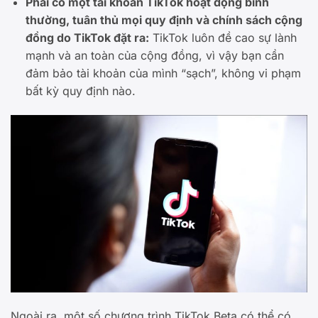
Phải có một tài khoản TikTok hoạt động bình
thường, tuân thủ mọi quy định và chính sách cộng
đồng do TikTok đặt ra:
TikTok luôn đề cao sự lành
mạnh và an toàn của cộng đồng, vì vậy bạn cần
đảm bảo tài khoản của mình “sạch”, không vi phạm
bất kỳ quy định nào.
Ngoài ra, một số chương trình TikTok Beta có thể có