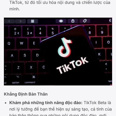
TikTok, từ đó tối ưu hóa nội dung và chiến lược của
mình.
Khẳng Định Bản Thân
Khám phá những tính năng độc đáo:
TikTok Beta là
nơi lý tưởng để bạn thể hiện sự sáng tạo, cá tính của
bản thân thông qua những nội dung độc đáo, mới