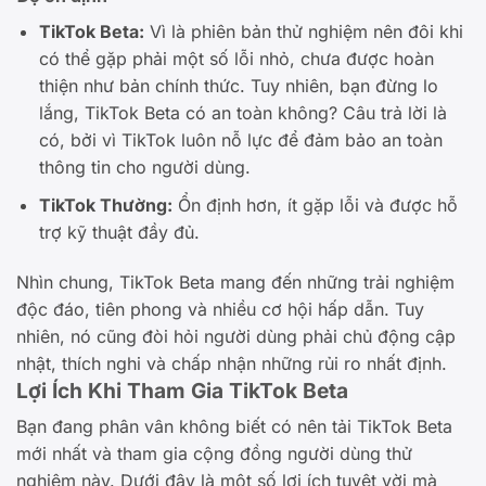
TikTok Beta:
Vì là phiên bản thử nghiệm nên đôi khi
có thể gặp phải một số lỗi nhỏ, chưa được hoàn
thiện như bản chính thức. Tuy nhiên, bạn đừng lo
lắng, TikTok Beta có an toàn không? Câu trả lời là
có, bởi vì TikTok luôn nỗ lực để đảm bảo an toàn
thông tin cho người dùng.
TikTok Thường:
Ổn định hơn, ít gặp lỗi và được hỗ
trợ kỹ thuật đầy đủ.
Nhìn chung, TikTok Beta mang đến những trải nghiệm
độc đáo, tiên phong và nhiều cơ hội hấp dẫn. Tuy
nhiên, nó cũng đòi hỏi người dùng phải chủ động cập
nhật, thích nghi và chấp nhận những rủi ro nhất định.
Lợi Ích Khi Tham Gia TikTok Beta
Bạn đang phân vân không biết có nên tải TikTok Beta
mới nhất và tham gia cộng đồng người dùng thử
nghiệm này. Dưới đây là một số lợi ích tuyệt vời mà