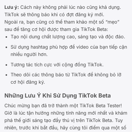
Lưu ý:
Cách này không phải lúc nào cũng khả dụng.
TikTok sẽ thông báo khi có đợt đăng ký mới.
Ngoài ra, bạn cũng có thể tham khảo một số “mẹo”
sau để tăng cơ hội được tham gia TikTok Beta:
Tạo nội dung chất lượng cao, sáng tạo và độc đáo.
Sử dụng hashtag phù hợp để video của bạn tiếp cận
nhiều người hơn.
Tương tác tích cực với cộng đồng TikTok.
Theo dõi các thông báo từ TikTok để không bỏ lỡ
cơ hội đăng ký.
Những Lưu Ý Khi Sử Dụng TikTok Beta
Chúc mừng bạn đã trở thành một TikTok Beta Tester!
Giờ là lúc tận hưởng những tính năng mới nhất và khám
phá thế giới sáng tạo đầy thú vị trên TikTok Beta. Tuy
nhiên, trước khi bắt đầu, hãy cùng tôi điểm qua một số