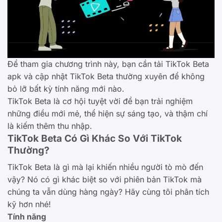
Để tham gia chương trình này, bạn cần tải TikTok Beta
apk và cập nhật TikTok Beta thường xuyên để không
bỏ lỡ bất kỳ tính năng mới nào.
TikTok Beta là cơ hội tuyệt vời để bạn trải nghiệm
những điều mới mẻ, thể hiện sự sáng tạo, và thậm chí
là kiếm thêm thu nhập.
TikTok Beta Có Gì Khác So Với TikTok
Thường?
TikTok Beta là gì mà lại khiến nhiều người tò mò đến
vậy? Nó có gì khác biệt so với phiên bản TikTok mà
chúng ta vẫn dùng hàng ngày? Hãy cùng tôi phân tích
kỹ hơn nhé!
Tính năng