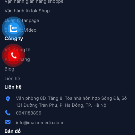
Vận hành gian hàng shoppe
Vận hành tiktok Shop
Quản lý fanpage
Sản xuất Video
Công ty
Về chúng tôi
Khách hàng
Blog
Liên hệ
Liên hệ
Văn phòng 8D, Tầng 8, Tòa nhà hỗn hợp Sông Đà, Số
131 Đường Trần Phú, P. Hà Đông, TP. Hà Nội
0941188896
info@mainnmedia.com
Bản đồ