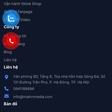
Vận hành tiktok Shop
Quản lý fanpage
Sản xuất Video
Công ty
Về chúng tôi
Khách hàng
Blog
Liên hệ
Liên hệ
Văn phòng 8D, Tầng 8, Tòa nhà hỗn hợp Sông Đà, Số
131 Đường Trần Phú, P. Hà Đông, TP. Hà Nội
0941188896
info@mainnmedia.com
Bản đồ