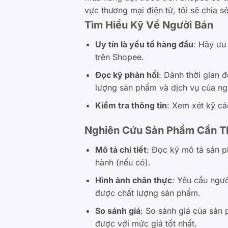
vực thương mại điện tử, tôi sẽ chia
Tìm Hiểu Kỹ Về Người Bán
Uy tín là yếu tố hàng đầu
: Hãy ưu
trên Shopee.
Đọc kỹ phản hồi
: Dành thời gian 
lượng sản phẩm và dịch vụ của ng
Kiểm tra thông tin
: Xem xét kỹ cá
Nghiên Cứu Sản Phẩm Cẩn T
Mô tả chi tiết
: Đọc kỹ mô tả sản p
hành (nếu có).
Hình ảnh chân thực
: Yêu cầu ngư
được chất lượng sản phẩm.
So sánh giá
: So sánh giá của sả
được với mức giá tốt nhất.