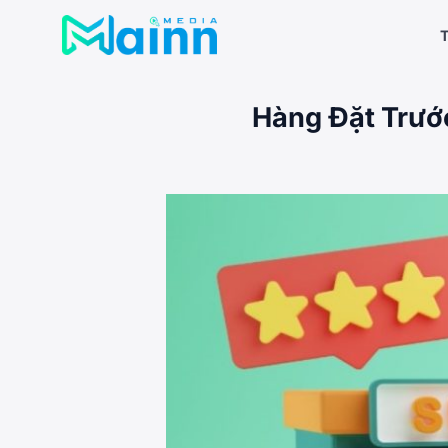
Bỏ
qua
T
nội
dung
Hàng Đặt Trướ