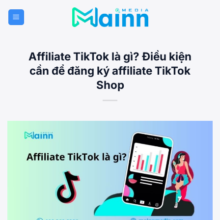
Bỏ
qua
nội
dung
Affiliate TikTok là gì? Điều kiện
cần để đăng ký affiliate TikTok
Shop